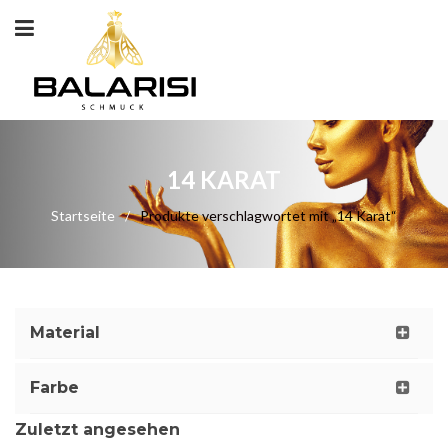
14 KARAT
Startseite
/
Produkte verschlagwortet mit „14 Karat“
Material
Farbe
Zuletzt angesehen