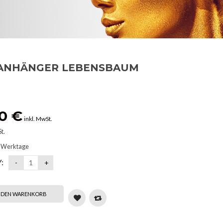
ANHÄNGER LEBENSBAUM
00
€
inkl. MwSt.
t.
 Werktage
:
N DEN WARENKORB