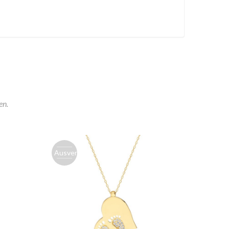
en.
Ausverk.
Ausver