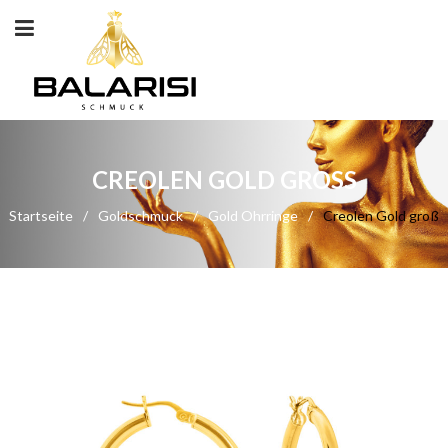
CREOLEN GOLD GROSS
Startseite
/
Goldschmuck
/
Gold Ohrringe
/
Creolen Gold groß