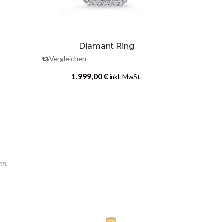
Diamant Ring
Dia
Vergleichen
Vergleic
1.999,00
€
1
inkl. MwSt.
en.