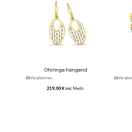
r
Ohrringe hängend
Vergleichen
Vergle
219,00
€
inkl. MwSt.