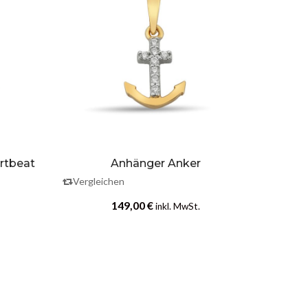
rtbeat
Anhänger Anker
Ohr
Vergleichen
Vergle
149,00
€
inkl. MwSt.