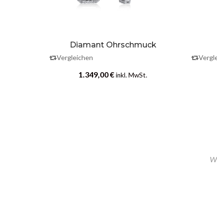
Diamant Ohrschmuck
Vergleichen
Vergl
1.349,00
€
t.
inkl. MwSt.
Wi