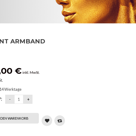
NT ARMBAND
9,00
€
inkl. MwSt.
t.
 14 Werktage
:
N DEN WARENKORB