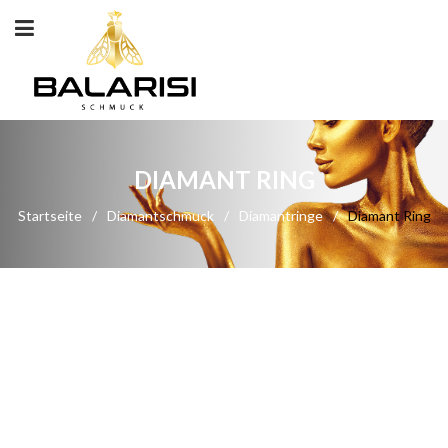
DIAMANT RING
Startseite
/
Diamantschmuck
/
Diamantringe
/
Diamant Ring