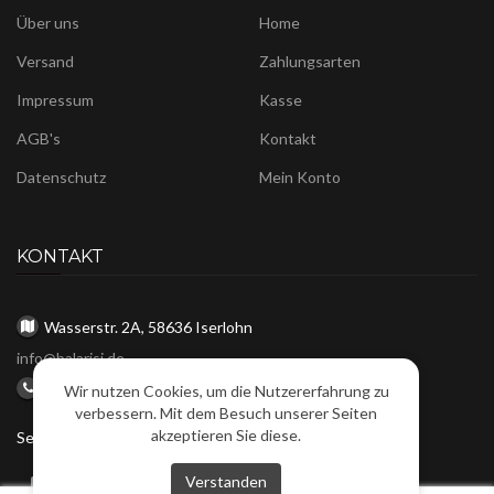
Über uns
Home
Versand
Zahlungsarten
Impressum
Kasse
AGB's
Kontakt
Datenschutz
Mein Konto
KONTAKT
Wasserstr. 2A, 58636 Iserlohn
info@balarisi.de
Tel: 02371 20547
Wir nutzen Cookies, um die Nutzererfahrung zu
verbessern. Mit dem Besuch unserer Seiten
akzeptieren Sie diese.
Service-Hotline : Mo - Fr, 10:00 bis 16:00 Uhr
Verstanden
Facebook
Instagram