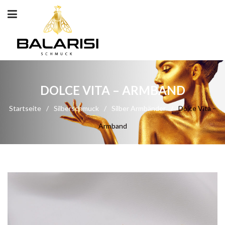
DOLCE VITA – ARMBAND
Startseite
/
Silberschmuck
/
Silber Armbänder
/
Dolce Vita –
Armband