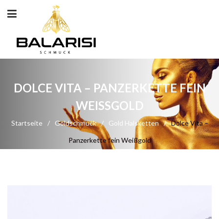
DOLCE VITA – PANZERKETTE FEIN
WEISSGOLD
Startseite
/
Goldschmuck
/
Gold Halsketten
/
Dolce Vita –
Panzerkette fein Weißgold