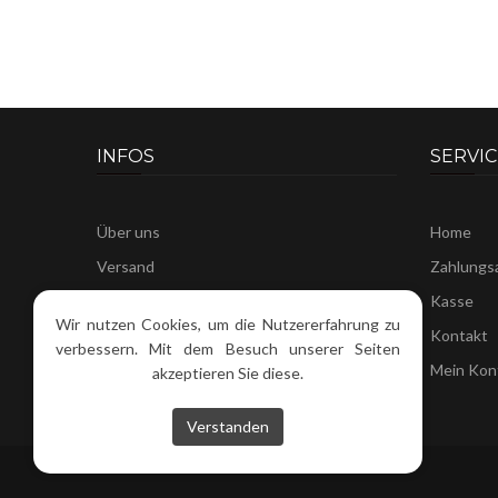
INFOS
SERVIC
Über uns
Home
Versand
Zahlungs
Impressum
Kasse
Wir nutzen Cookies, um die Nutzererfahrung zu
AGB's
Kontakt
verbessern. Mit dem Besuch unserer Seiten
Datenschutz
Mein Kon
akzeptieren Sie diese.
Verstanden