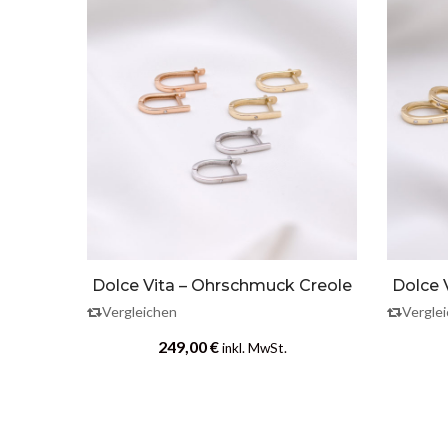
e
Dolce Vita – Ohrschmuck Creole
Dolce 
Vergleichen
Vergle
249,00
€
inkl. MwSt.