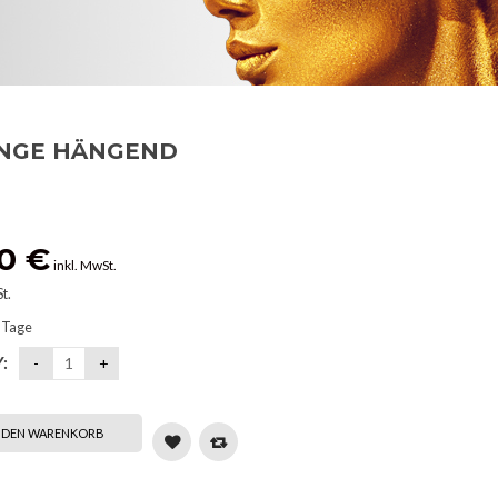
NGE HÄNGEND
00
€
inkl. MwSt.
t.
 Tage
:
N DEN WARENKORB