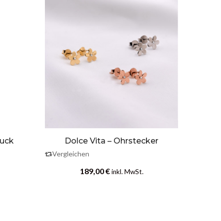
muck
Dolce Vita – Ohrstecker
Dolce 
Vergleichen
Vergle
189,00
€
inkl. MwSt.