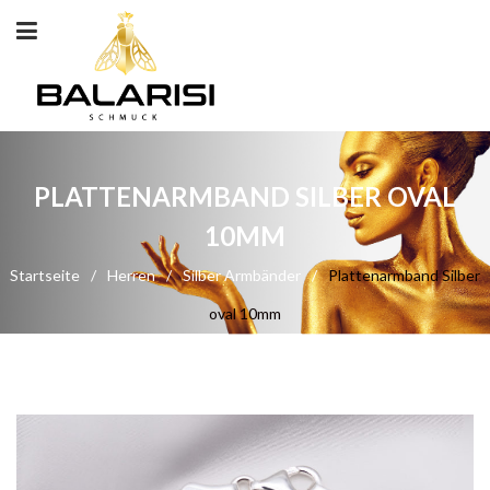
PLATTENARMBAND SILBER OVAL
10MM
Startseite
/
Herren
/
Silber Armbänder
/
Plattenarmband Silber
oval 10mm