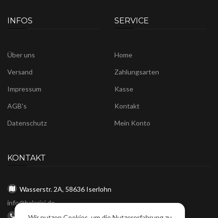
INFOS
SERVICE
Über uns
Home
Versand
Zahlungsarten
Impressum
Kasse
AGB's
Kontakt
Datenschutz
Mein Konto
KONTAKT
Wasserstr. 2A, 58636 Iserlohn
info@balarisi.de
Tel: 02371 20547
Wir nutzen Cookies, um die Nutzererfahrung zu