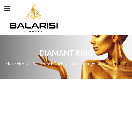
DIAMANT RING
Startseite
/
Diamantschmuck
/
Diamantringe
/
Diamant Ring