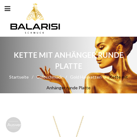
KETTE MIT ANHÄNGER RUNDE
PLATTE
Startseite
/
Goldschmuck
/
Gold Halsketten
/
Kette mit
Anhänger runde Platte
Ausverk.