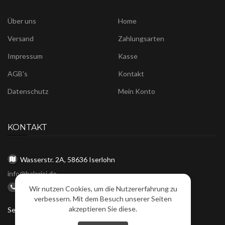
Über uns
Home
Versand
Zahlungsarten
Impressum
Kasse
AGB's
Kontakt
Datenschutz
Mein Konto
KONTAKT
Wasserstr. 2A, 58636 Iserlohn
info@balarisi.de
Tel: 02371 20547
Wir nutzen Cookies, um die Nutzererfahrung zu
verbessern. Mit dem Besuch unserer Seiten
akzeptieren Sie diese.
Service-Hotline : Mo - Fr, 10:00 bis 16:00 Uhr