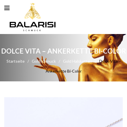
DOLCE VITA – ANKERKETTE BI-COLOR
Startseite
/
Goldschmuck
/
Gold Halsketten
/
Dolce Vita –
Ankerkette Bi-Color