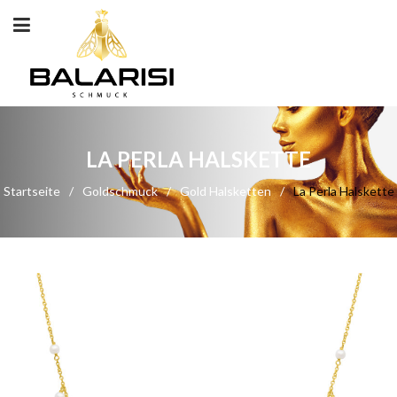
LA PERLA HALSKETTE
Startseite
/
Goldschmuck
/
Gold Halsketten
/
La Perla Halskette